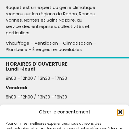
Roquet est un expert du génie climatique
reconnu sur les régions de Redon, Rennes,
Vannes, Nantes et Saint Nazaire, au
service des entreprises, collectivités et
particuliers.
Chauffage – Ventilation – Climatisation –
Plomberie – Énergies renouvelables.
HORAIRES D'OUVERTURE​
Lundi -Jeudi
8h00 – 12h00 / 13h30 – 17h30
Vendredi
8h00 – 12h00 / 13h30 – 16h30
Gérer le consentement
NOUS CONTACTER​
Siège social :
Pour offrir les meilleures expériences, nous utilisons des
technologies telles que les cookies pour stocker et/ou accéder aux